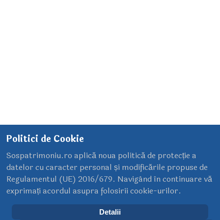
01 Noiembrie 2024
Vizitatori online
Avem 20 vizitatori și nici un membru online
Politici de Cookie
Sospatrimoniu.ro aplică noua politică de protecție a
datelor cu caracter personal și modificările propuse de
Regulamentul (UE) 2016/679. Navigând în continuare vă
exprimați acordul asupra folosirii cookie-urilor.
Copyright ©
2025 SOS Patrimoniu. Toate drepturile sunt
Detalii