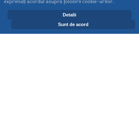
exprimați acordul asupra folosirii cookie-urilor.
Detalii
Foișorul de foc (Galerie FOTO)
Sunt de acord
07 Septembrie 2013