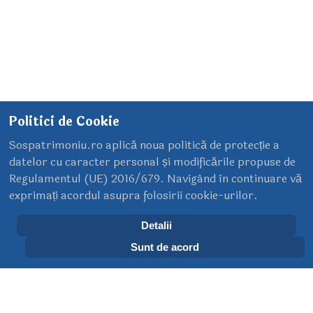
Politici de Cookie
Sospatrimoniu.ro aplică noua politică de protecție a
Filaret, prima gară de cale ferată din
datelor cu caracter personal și modificările propuse de
București(Galerie FOTO)
Regulamentul (UE) 2016/679. Navigând în continuare vă
exprimați acordul asupra folosirii cookie-urilor.
08 Septembrie 2013
Detalii
Sunt de acord