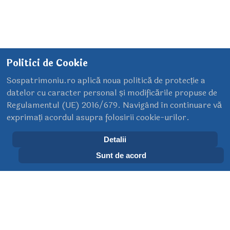
Politici de Cookie
Sospatrimoniu.ro aplică noua politică de protecție a
datelor cu caracter personal și modificările propuse de
Regulamentul (UE) 2016/679. Navigând în continuare vă
exprimați acordul asupra folosirii cookie-urilor.
Foișorul de foc (Galerie FOTO)
07 Septembrie 2013
Detalii
Sunt de acord