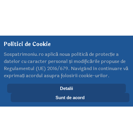
Filaret, prima gară de cale ferată din
Politici de Cookie
București(Galerie FOTO)
Sospatrimoniu.ro aplică noua politică de protecție a
08 Septembrie 2013
datelor cu caracter personal și modificările propuse de
Regulamentul (UE) 2016/679. Navigând în continuare vă
exprimați acordul asupra folosirii cookie-urilor.
Detalii
Sunt de acord