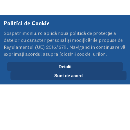
Moara Violatos – între istorie glorioasă și
degradare alarmantă
Politici de Cookie
01 Noiembrie 2024
Sospatrimoniu.ro aplică noua politică de protecție a
datelor cu caracter personal și modificările propuse de
Regulamentul (UE) 2016/679. Navigând în continuare vă
exprimați acordul asupra folosirii cookie-urilor.
Vizitatori online
Detalii
Sunt de acord
Avem 20 vizitatori și nici un membru online